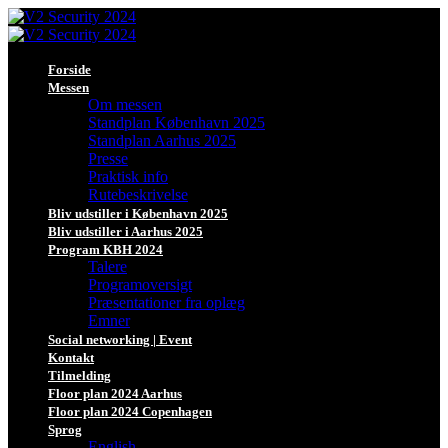
Forside
Messen
Om messen
Standplan København 2025
Standplan Aarhus 2025
Presse
Praktisk info
Rutebeskrivelse
Bliv udstiller i København 2025
Bliv udstiller i Aarhus 2025
Program KBH 2024
Talere
Programoversigt
Præsentationer fra oplæg
Emner
Social networking | Event
Kontakt
Tilmelding
Floor plan 2024 Aarhus
Floor plan 2024 Copenhagen
Sprog
English