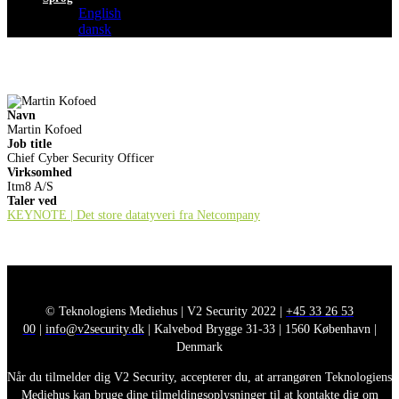
English
dansk
Navn
Martin Kofoed
Job title
Chief Cyber Security Officer
Virksomhed
Itm8 A/S
Taler ved
KEYNOTE | Det store datatyveri fra Netcompany
© Teknologiens Mediehus | V2 Security 2022 |
+45 33 26 53
00
|
info@v2security.dk
| Kalvebod Brygge 31-33 | 1560 København |
Denmark
Når du tilmelder dig V2 Security, accepterer du, at arrangøren Teknologiens
Mediehus kan bruge dine tilmeldingsoplysninger til at kontakte dig om