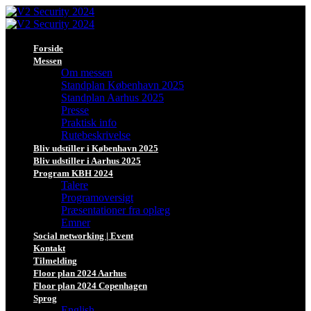
Forside
Messen
Om messen
Standplan København 2025
Standplan Aarhus 2025
Presse
Praktisk info
Rutebeskrivelse
Bliv udstiller i København 2025
Bliv udstiller i Aarhus 2025
Program KBH 2024
Talere
Programoversigt
Præsentationer fra oplæg
Emner
Social networking | Event
Kontakt
Tilmelding
Floor plan 2024 Aarhus
Floor plan 2024 Copenhagen
Sprog
English