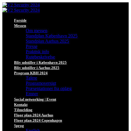
Forside
Messen
Om messen
Standplan København 2025
Standplan Aarhus 2025
Presse
Praktisk info
Rutebeskrivelse
Bliv udstiller i København 2025
Bliv udstiller i Aarhus 2025
Program KBH 2024
Talere
Programoversigt
Præsentationer fra oplæg
Emner
Social networking | Event
Kontakt
Tilmelding
Floor plan 2024 Aarhus
Floor plan 2024 Copenhagen
Sprog
English