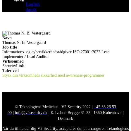
English
dansk
Navn
Thomas N. B. Vestergaard
Job title
Informations- og cybersikkerhedsrådgiver ISO 27001:2022 Lead
Implementer / Lead Auditor
Virksomhed
SecurityLink
Taler ved
Styrk din virksomheds sikkerhed med awareness-programmer
© Teknologiens Mediehus | V2 Security 2022 |
+45 33 26 53
00
|
info@v2security.dk
| Kalvebod Brygge 31-33 | 1560 København |
Denmark
Når du tilmelder dig V2 Security, accepterer du, at arrangøren Teknologiens