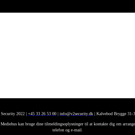
 Security 2022 |
+45 33 26 53 00
|
info@v2security.dk
| Kalvebod Brygge 31-3
Mediehus kan bruge dine tilmeldingsoplysninger til at kontakte dig om arrangem
telefon og e-mail.