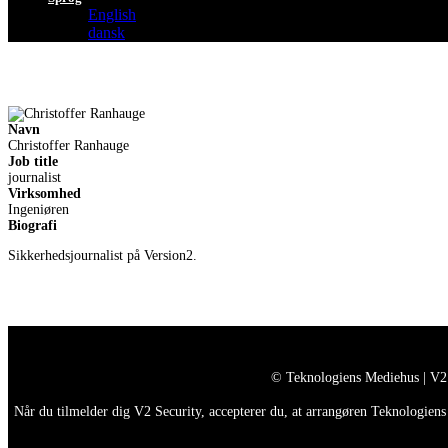
English
dansk
Navn
Christoffer Ranhauge
Job title
journalist
Virksomhed
Ingeniøren
Biografi
Sikkerhedsjournalist på Version2.
© Teknologiens Mediehus | V2
Når du tilmelder dig V2 Security, accepterer du, at arrangøren Teknologiens 