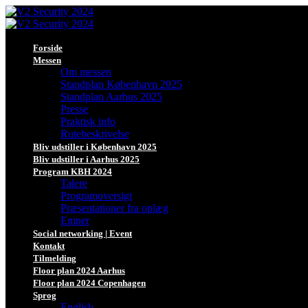
Forside
Messen
Om messen
Standplan København 2025
Standplan Aarhus 2025
Presse
Praktisk info
Rutebeskrivelse
Bliv udstiller i København 2025
Bliv udstiller i Aarhus 2025
Program KBH 2024
Talere
Programoversigt
Præsentationer fra oplæg
Emner
Social networking | Event
Kontakt
Tilmelding
Floor plan 2024 Aarhus
Floor plan 2024 Copenhagen
Sprog
English