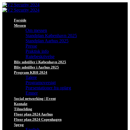
Forside
Messen
Om messen
Standplan København 2025
Standplan Aarhus 2025
Presse
Praktisk info
Rutebeskrivelse
Bliv udstiller i København 2025
Bliv udstiller i Aarhus 2025
Program KBH 2024
Talere
Programoversigt
Præsentationer fra oplæg
Emner
Social networking | Event
Kontakt
Tilmelding
Floor plan 2024 Aarhus
Floor plan 2024 Copenhagen
Sprog
English