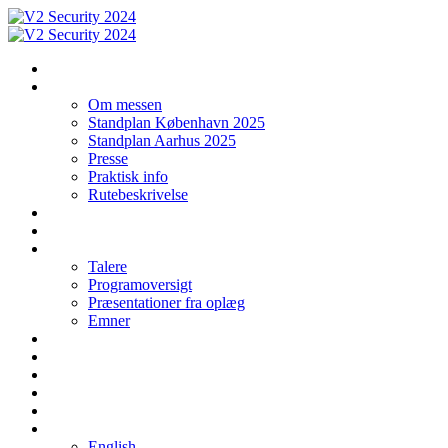
Forside
Messen
Om messen
Standplan København 2025
Standplan Aarhus 2025
Presse
Praktisk info
Rutebeskrivelse
Bliv udstiller i København 2025
Bliv udstiller i Aarhus 2025
Program KBH 2024
Talere
Programoversigt
Præsentationer fra oplæg
Emner
Social networking | Event
Kontakt
Tilmelding
Floor plan 2024 Aarhus
Floor plan 2024 Copenhagen
Sprog
English