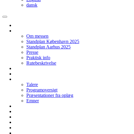
dansk
Forside
Messen
Om messen
Standplan København 2025
Standplan Aarhus 2025
Presse
Praktisk info
Rutebeskrivelse
Bliv udstiller i København 2025
Bliv udstiller i Aarhus 2025
Program KBH 2024
Talere
Programoversigt
Præsentationer fra oplæg
Emner
Social networking | Event
Kontakt
Tilmelding
Floor plan 2024 Aarhus
Floor plan 2024 Copenhagen
Sprog