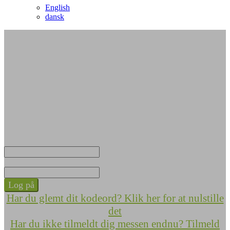
English
dansk
Log ind
Email adresse
Adgangskode
Log på
Har du glemt dit kodeord? Klik her for at nulstille
det
Har du ikke tilmeldt dig messen endnu? Tilmeld