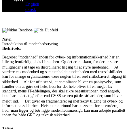
English
dansk
Navn
Introduktion til modenhedsstyring
Beskrivelse
Begrebet “modenhed” inden for cyber- og informationssikkerhed har en
lille og lemfældig plads i branchen. Og det er en skam, for der er store
muligheder i at tage en disciplineret tilgang til at styre modenhed. At
vurdere ens modenhed og sammenholde modenheden med trusselsbilledet
kan for mange organisationer være nøglen til en reel risikobaseret tilgang til
sikkerhed. Alt for ofte ser vi, at compliance bliver en papirøvelse, som
handler om at gøre det hele, hvorfor det hele bliver til en meget lav
standard, mens IT-afdelingen, der skal sikre organisationen mod angreb,
ikke har andet at gå efter end CVSS-scoren på de sårbarheder, som bliver
meldt ind. Det giver en fragmenteret og ineffektiv tilgang til cyber- og
informationssikkerhed. Hvis man derimod har et system for at vurdere,
hvor man ligger og bør ligge modenhedsmæssigt, kan man arbejde parallelt
inden for både GRC og teknisk sikkerhed.
Talere