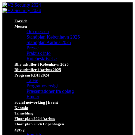
Forside
Messen
Om messen
Standplan København 2025
Standplan Aarhus 2025
Presse
Praktisk info
Rutebeskrivelse
Bliv udstiller i København 2025
Bliv udstiller i Aarhus 2025
Program KBH 2024
Talere
Programoversigt
Præsentationer fra oplæg
Emner
Social networking | Event
Kontakt
Tilmelding
Floor plan 2024 Aarhus
Floor plan 2024 Copenhagen
Sprog
English