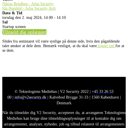
Niklas Rendboe - Arba Security
Ida Hupfeld - Arba Security ApS
Dato & Tid
torsdag den 2. maj 2024, 14.00 - 14.10
Sal
Startup scenen
Tilmeld dig oplægget
Slides fra seminaret vil være synlige på denne side, hvis den pågældende
taler ønsker at dele dem. Bemærk venligst, at du skal være
logget ind
for at
se dem.
© Teknologiens Mediehus | V2 Security 2022 |
+45 33 26 53
00
|
info@v2security.dk
| Kalvebod Brygge 31-33 | 1560 København |
Denmark
Når du tilmelder dig V2 Security, accepterer du, at arrangøren Teknologiens
Mediehus kan bruge dine tilmeldingsoplysninger til at kontakte dig om
arrangementer, analyser, nyheder, job og tilbud relateret til arrangementets