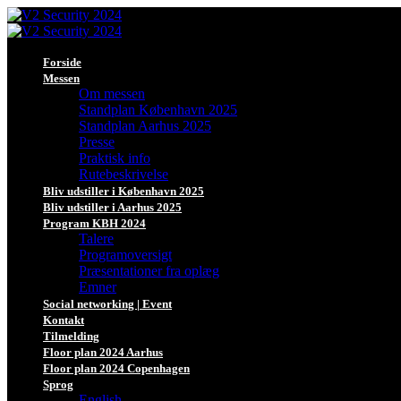
Forside
Messen
Om messen
Standplan København 2025
Standplan Aarhus 2025
Presse
Praktisk info
Rutebeskrivelse
Bliv udstiller i København 2025
Bliv udstiller i Aarhus 2025
Program KBH 2024
Talere
Programoversigt
Præsentationer fra oplæg
Emner
Social networking | Event
Kontakt
Tilmelding
Floor plan 2024 Aarhus
Floor plan 2024 Copenhagen
Sprog
English