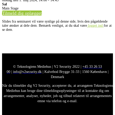
onsdag den 1. maj 2024, 14.00 - 14.45
Sal
Main Stage
Tilmeld dig oplægget
Slides fra seminaret vil være synlige på denne side, hvis den pågældende
taler ønsker at dele dem. Bemærk venligst, at du skal være
logget ind
for at
se dem.
© Teknologiens Mediehus | V2 Security 2022 |
+45 33 26 53
00
|
info@v2security.dk
| Kalvebod Brygge 31-33 | 1560 København |
Denmark
Når du tilmelder dig V2 Security, accepterer du, at arrangøren Teknologiens
Mediehus kan bruge dine tilmeldingsoplysninger til at kontakte dig om
arrangementer, analyser, nyheder, job og tilbud relateret til arrangementets
emne via telefon og e-mail.