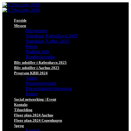
Forside
Messen
Om messen
Standplan København 2025
Standplan Aarhus 2025
Presse
Praktisk info
Rutebeskrivelse
Bliv udstiller i København 2025
Bliv udstiller i Aarhus 2025
Program KBH 2024
Talere
Programoversigt
Præsentationer fra oplæg
Emner
Social networking | Event
Kontakt
Tilmelding
Floor plan 2024 Aarhus
Floor plan 2024 Copenhagen
Sprog
English