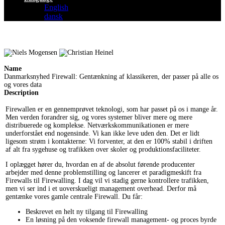
English
dansk
Name
Danmarksnyhed Firewall: Gentænkning af klassikeren, der passer på alle os
og vores data
Description
Firewallen er en gennemprøvet teknologi, som har passet på os i mange år.
Men verden forandrer sig, og vores systemer bliver mere og mere
distribuerede og komplekse. Netværkskommunikationen er mere
underforstået end nogensinde. Vi kan ikke leve uden den. Det er lidt
ligesom strøm i kontakterne: Vi forventer, at den er 100% stabil i driften
af alt fra sygehuse og trafikken over skoler og produktionsfaciliteter.
I oplægget hører du, hvordan en af de absolut førende producenter
arbejder med denne problemstilling og lancerer et paradigmeskift fra
Firewalls til Firewalling. I dag vil vi stadig gerne kontrollere trafikken,
men vi ser ind i et uoverskueligt management overhead. Derfor må
gentænke vores gamle centrale Firewall. Du får:
Beskrevet en helt ny tilgang til Firewalling
En løsning på den voksende firewall management- og proces byrde