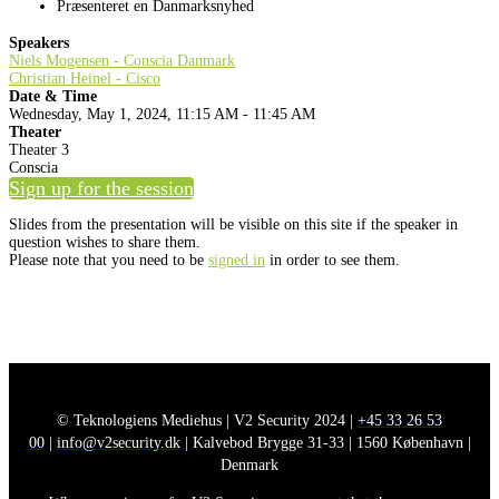
Præsenteret en Danmarksnyhed
Speakers
Niels Mogensen - Conscia Danmark
Christian Heinel - Cisco
Date & Time
Wednesday, May 1, 2024, 11:15 AM - 11:45 AM
Theater
Theater 3
Conscia
Sign up for the session
Slides from the presentation will be visible on this site if the speaker in
question wishes to share them.
Please note that you need to be
signed in
in order to see them.
© Teknologiens Mediehus | V2 Security 2024 |
+45 33 26 53
00
|
info@v2security.dk
| Kalvebod Brygge 31-33 | 1560 København |
Denmark