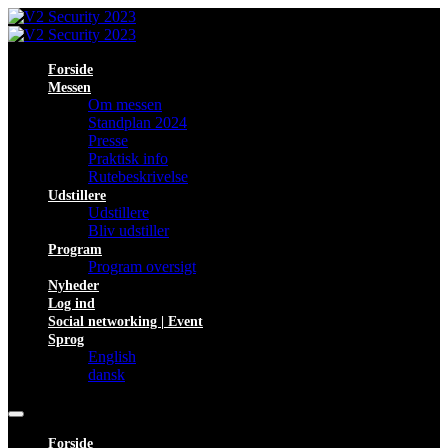
Forside
Messen
Om messen
Standplan 2024
Presse
Praktisk info
Rutebeskrivelse
Udstillere
Udstillere
Bliv udstiller
Program
Program oversigt
Nyheder
Log ind
Social networking | Event
Sprog
English
dansk
Forside