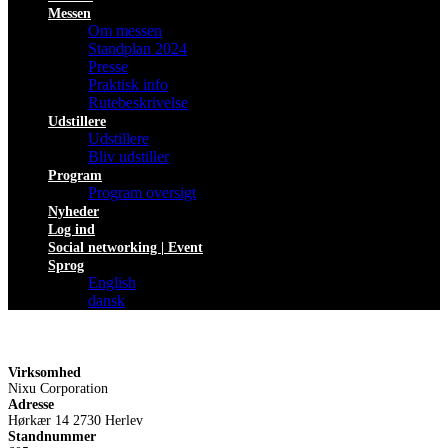
Messen
Om messen
Standplan 2024
Presse
Praktisk info
Rutebeskrivelse
Udstillere
Udstillere
Bliv udstiller
Program
Program oversigt
Nyheder
Log ind
Social networking | Event
Sprog
English
dansk
Virksomhed
Nixu Corporation
Adresse
Hørkær 14 2730 Herlev
Standnummer